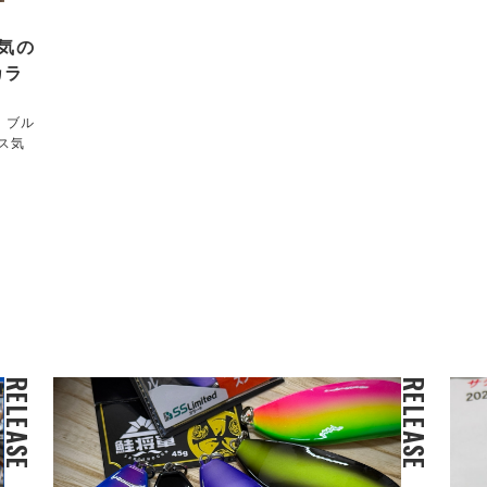
気の
カラ
！ブル
ス気
RELEASE
RELEASE