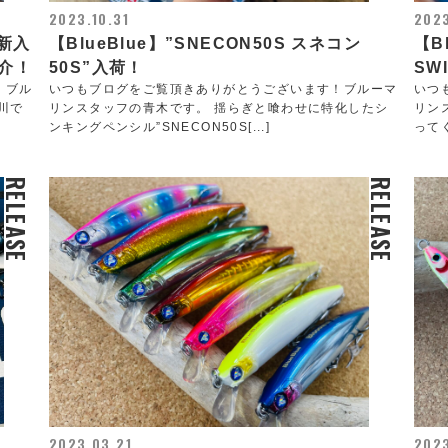
2023.10.31
2023
”新入
【BlueBlue】”SNECON50S スネコン
【B
介！
50S”入荷！
SW
！ブル
いつもブログをご覧頂きありがとうございます！ブルーマ
いつ
川で
リンスタッフの青木です。 揺らぎと喰わせに特化したシ
リン
ンキングペンシル”SNECON50S[...]
って
RELEASE
RELEASE
2023.03.21
2023