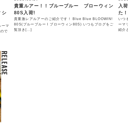
貴重ルアー！！ブルーブルー ブローウィン
入
ィシ
80S入荷!
た
貴重激レアルアーのご紹介です！ Blue Blue BLOOWIN!
いつ
80S(ブルーブルー l ブローウィン80S) いつもブログをご
ーマ
ルーマ
覧頂き[...]
紹介さ
いので
RELEASE