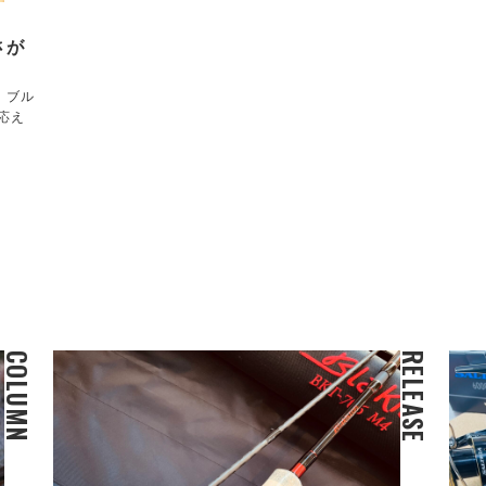
さが
！ブル
応え
COLUMN
RELEASE