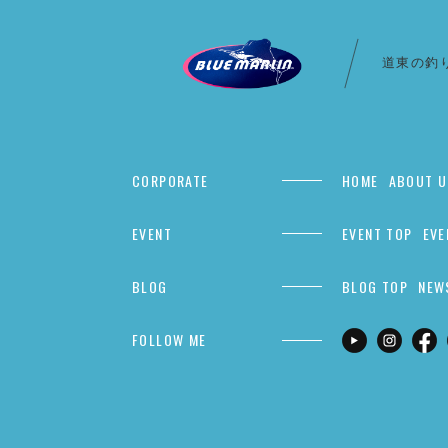
道東の釣
CORPORATE
HOME
ABOUT U
EVENT
EVENT TOP
EVE
BLOG
BLOG TOP
NEW
FOLLOW ME