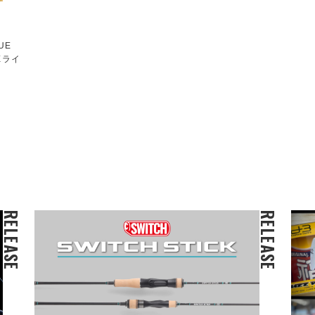
UE
Eライ
RELEASE
RELEASE