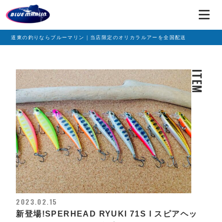
道東の釣りならブルーマリン｜当店限定のオリカラルアーを全国配送
ITEM
2023.02.15
新登場!SPERHEAD RYUKI 71S l スピアヘッ