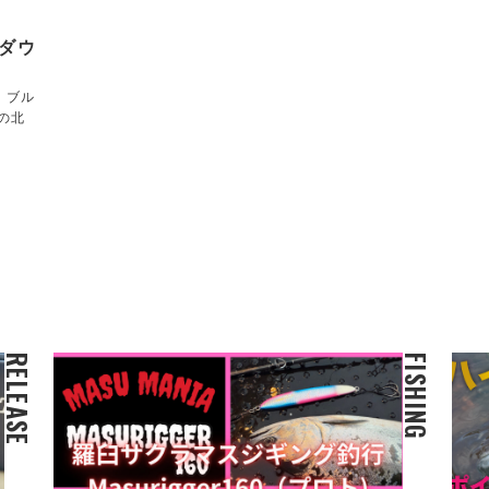
トダウ
！ブル
の北
RELEASE
FISHING