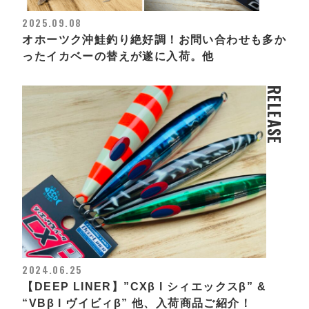
2025.09.08
オホーツク沖鮭釣り絶好調！お問い合わせも多か
ったイカベーの替えが遂に入荷。他
RELEASE
2024.06.25
【DEEP LINER】”CXβ l シィエックスβ” &
“VBβ l ヴイビィβ” 他、入荷商品ご紹介！