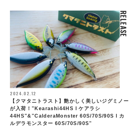
RELEASE
2024.02.12
【クマタニトラスト】艶かしく美しいジグミノー
が入荷！”Kearashi44HS l ケアラシ
44HS”&”CalderaMonster 60S/70S/90S l カ
ルデラモンスター 60S/70S/90S”