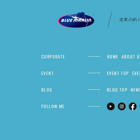
道東の釣
CORPORATE
HOME
ABOUT U
EVENT
EVENT TOP
EVE
BLOG
BLOG TOP
NEW
FOLLOW ME