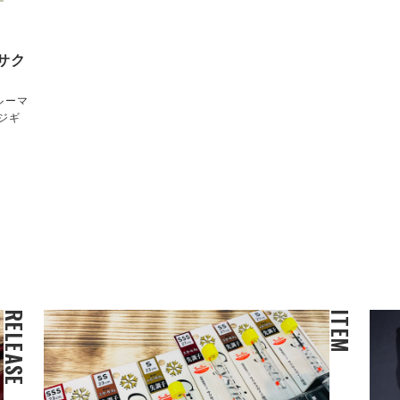
サク
ルーマ
ジギ
RELEASE
ITEM