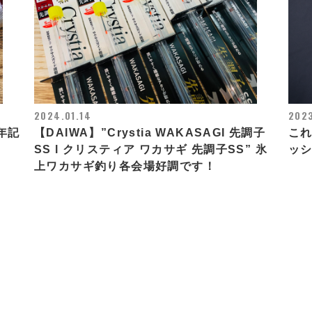
2024.01.14
2023
年記
【DAIWA】”Crystia WAKASAGI 先調子
こ
SS l クリスティア ワカサギ 先調子SS” 氷
ッシ
上ワカサギ釣り各会場好調です！