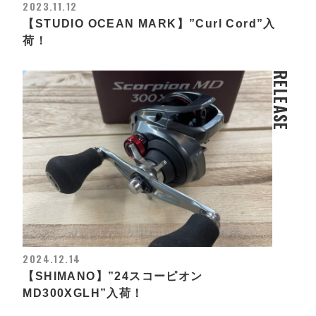
2023.11.12
【STUDIO OCEAN MARK】”Curl Cord”入
荷！
RELEASE
2024.12.14
【SHIMANO】”24スコーピオン
MD300XGLH”入荷！