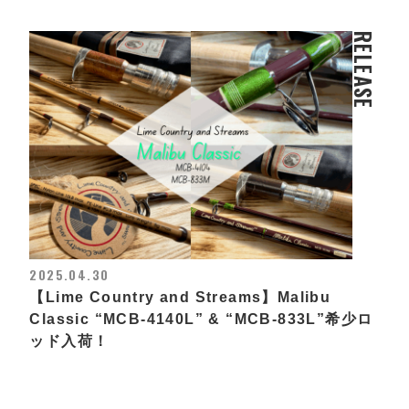
RELEASE
2025.04.30
【Lime Country and Streams】Malibu
Classic “MCB-4140L” & “MCB-833L”希少ロ
ッド入荷！