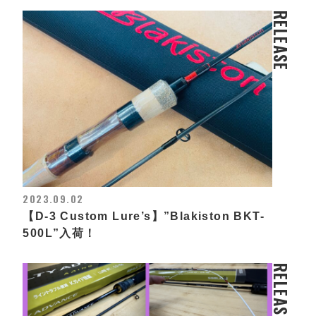
RELEASE
2023.09.02
【D-3 Custom Lure’s】”Blakiston BKT-
500L”入荷！
RELEASE