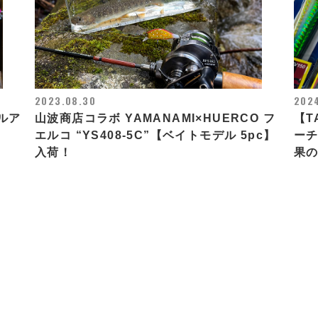
2023.08.30
2024
ルア
山波商店コラボ YAMANAMI×HUERCO フ
【T
エルコ “YS408-5C”【ベイトモデル 5pc】
ーチ
入荷！
果