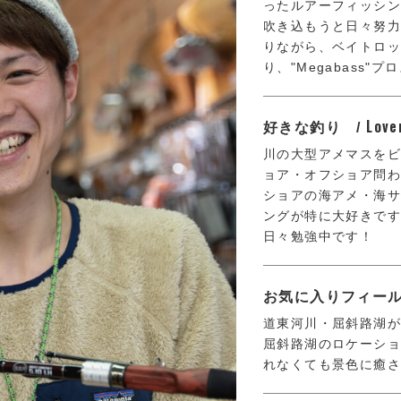
ったルアーフィッシ
吹き込もうと日々努
りながら、ベイトロッド
り、"Megabass"
Love
好きな釣り /
川の大型アメマスを
ョア・オフショア問
ショアの海アメ・海
ングが特に大好きで
日々勉強中です！
お気に入りフィール
道東河川・屈斜路湖が
屈斜路湖のロケーショ
れなくても景色に癒さ