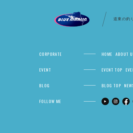
道東の釣
CORPORATE
HOME
ABOUT U
EVENT
EVENT TOP
EVE
BLOG
BLOG TOP
NEW
FOLLOW ME