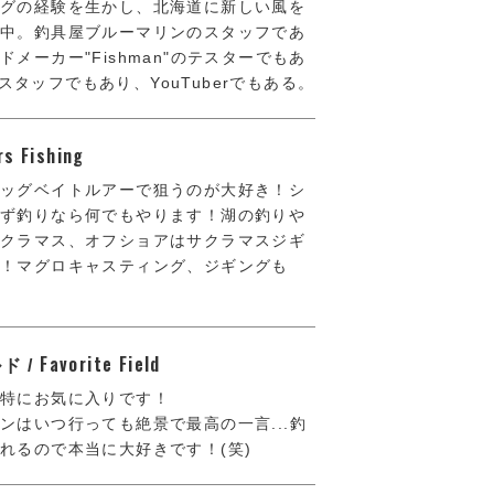
ングの経験を生かし、北海道に新しい風を
力中。釣具屋ブルーマリンのスタッフであ
メーカー"Fishman"のテスターでもあ
プロスタッフでもあり、YouTuberでもある。
rs Fishing
ビッグベイトルアーで狙うのが大好き！シ
わず釣りなら何でもやります！湖の釣りや
サクラマス、オフショアはサクラマスジギ
す！マグロキャスティング、ジギングも
Favorite Field
ド /
特にお気に入りです！
ンはいつ行っても絶景で最高の一言...釣
れるので本当に大好きです！(笑)