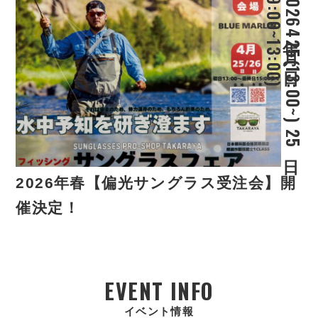
2
0
2
6
年4
月2
5
日(
1
3
:
0
0
~
)
2
5
日
(
9
:
0
0
~
1
3
:
0
0
)
2026年春【偏光サングラス受注会】開
催決定！
EVENT INFO
イベント情報