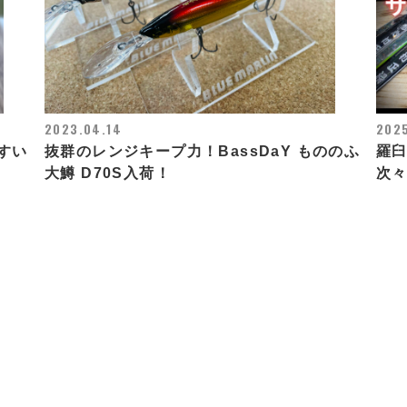
2023.04.14
2025
すい
抜群のレンジキープ力！BassDaY もののふ
羅
大鱒 D70S入荷！
次