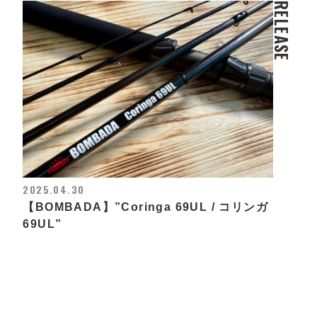
RELEASE
2025.04.30
【BOMBADA】”Coringa 69UL / コリンガ
69UL”