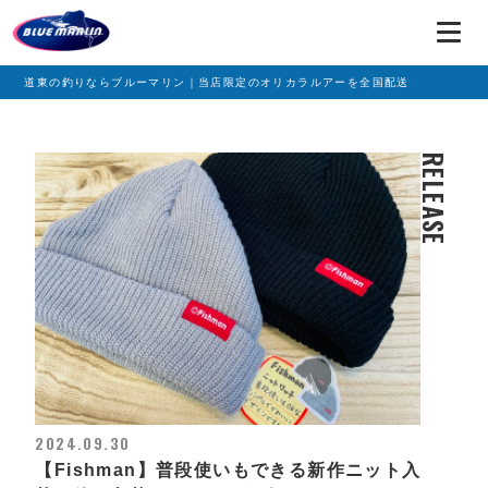
道東の釣りならブルーマリン｜当店限定のオリカラルアーを全国配送
RELEASE
2024.09.30
【Fishman】普段使いもできる新作ニット入