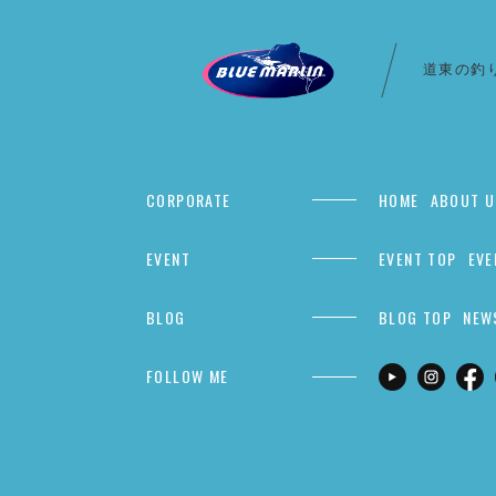
道東の釣
CORPORATE
HOME
ABOUT U
EVENT
EVENT TOP
EVE
BLOG
BLOG TOP
NEW
FOLLOW ME