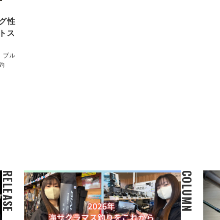
グ性
トス
！ブル
釣
RELEASE
COLUMN