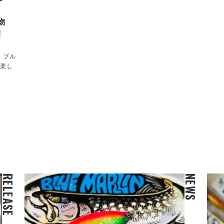
物
紹
！ブル
。楽し
RELEASE
NEWS