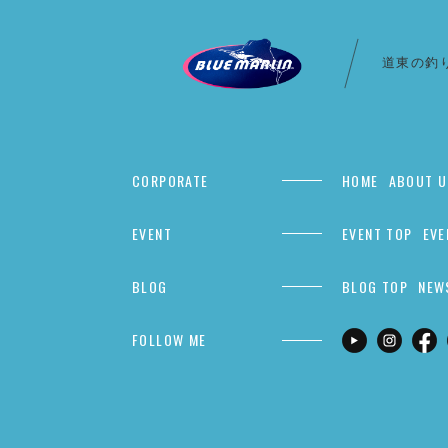
道東の釣
CORPORATE
HOME
ABOUT U
EVENT
EVENT TOP
EVE
BLOG
BLOG TOP
NEW
FOLLOW ME