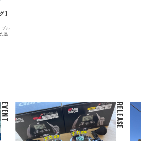
グ】
！ブル
った黒
EVENT
RELEASE