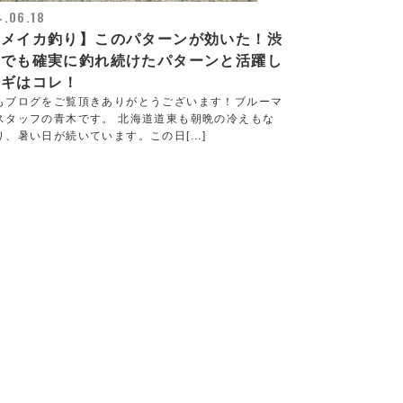
.06.18
マメイカ釣り】このパターンが効いた！渋
中でも確実に釣れ続けたパターンと活躍し
エギはコレ！
もブログをご覧頂きありがとうございます！ブルーマ
スタッフの青木です。 北海道道東も朝晩の冷えもな
り、暑い日が続いています。この日[...]