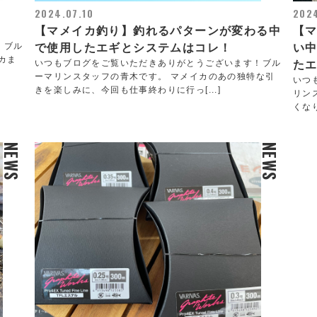
2024.07.10
2024
【マメイカ釣り】釣れるパターンが変わる中
【
！ブル
で使用したエギとシステムはコレ！
い
カま
いつもブログをご覧いただきありがとうございます！ブル
た
ーマリンスタッフの青木です。 マメイカのあの独特な引
いつ
きを楽しみに、今回も仕事終わりに行っ[...]
リン
くな
NEWS
NEWS