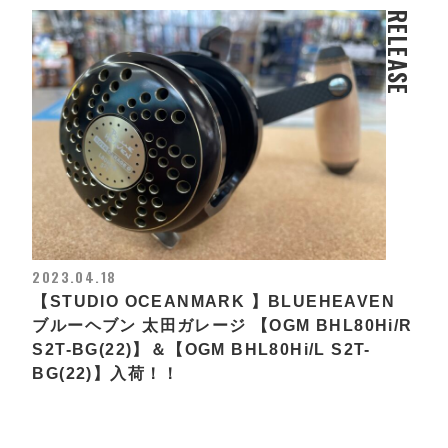
RELEASE
2023.04.18
【STUDIO OCEANMARK 】BLUEHEAVEN
ブルーヘブン 太田ガレージ 【OGM BHL80Hi/R
S2T-BG(22)】＆【OGM BHL80Hi/L S2T-
BG(22)】入荷！！