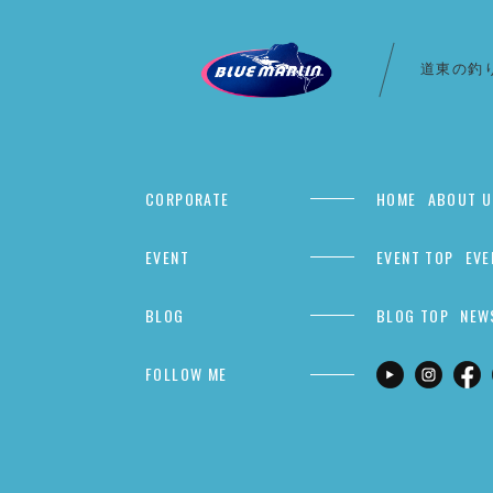
道東の釣
CORPORATE
HOME
ABOUT U
EVENT
EVENT TOP
EVE
BLOG
BLOG TOP
NEW
FOLLOW ME