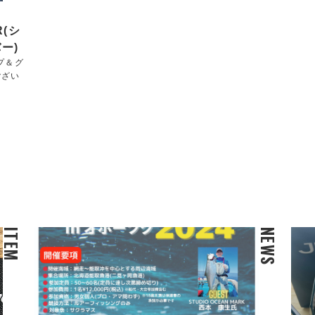
R(シ
ー)
ップ＆グ
ござい
ITEM
NEWS