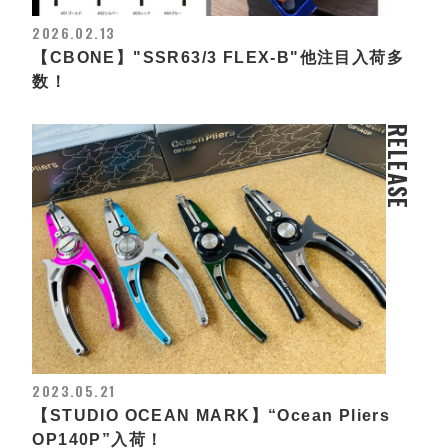
2026.02.13
【CBONE】"SSR63/3 FLEX-B"他注目入荷多
数！
RELEASE
2023.05.21
【STUDIO OCEAN MARK】“Ocean Pliers
OP140P”入荷！