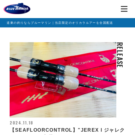
道東の釣りならブルーマリン｜当店限定のオリカラルアーを全国配送
RELEASE
2024.11.18
【SEAFLOORCONTROL】”JEREX l ジャレク