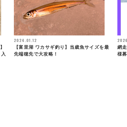
2024.01.12
202
C】
【富里湖 ワカサギ釣り】当歳魚サイズを最
網
 入
先端穂先で大攻略！
様