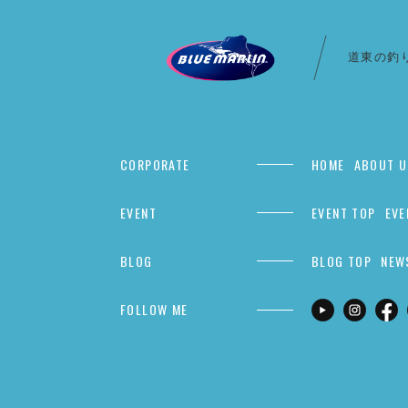
道東の釣
CORPORATE
HOME
ABOUT U
EVENT
EVENT TOP
EVE
BLOG
BLOG TOP
NEW
FOLLOW ME