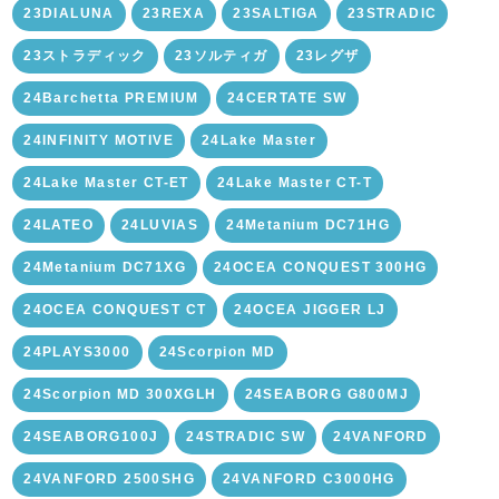
23DIALUNA
23REXA
23SALTIGA
23STRADIC
23ストラディック
23ソルティガ
23レグザ
24Barchetta PREMIUM
24CERTATE SW
24INFINITY MOTIVE
24Lake Master
24Lake Master CT-ET
24Lake Master CT-T
24LATEO
24LUVIAS
24Metanium DC71HG
24Metanium DC71XG
24OCEA CONQUEST 300HG
24OCEA CONQUEST CT
24OCEA JIGGER LJ
24PLAYS3000
24Scorpion MD
24Scorpion MD 300XGLH
24SEABORG G800MJ
24SEABORG100J
24STRADIC SW
24VANFORD
24VANFORD 2500SHG
24VANFORD C3000HG