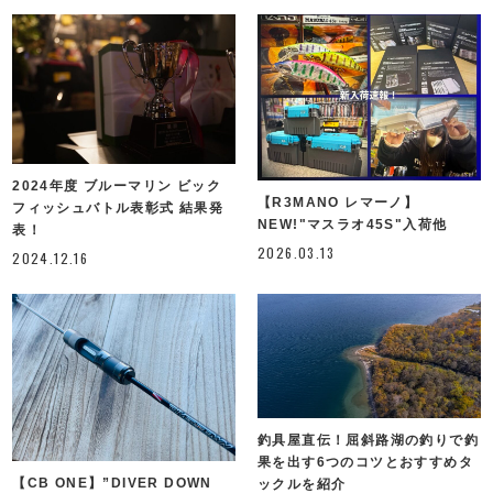
2024年度 ブルーマリン ビック
【R3MANO レマーノ】
フィッシュバトル表彰式 結果発
NEW!"マスラオ45S"入荷他
表！
2026.03.13
2024.12.16
釣具屋直伝！屈斜路湖の釣りで釣
果を出す6つのコツとおすすめタ
【CB ONE】”DIVER DOWN
ックルを紹介