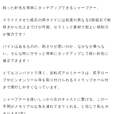
鈍った針先を簡単にタッチアップできるシャープナー。
スライドさせた砥石の両サイドには粒度の異なる2面砥石で粗
研ぎから仕上までげが可能。セラミック素材で程よい研削力
が魅力です！
バイトはあるものの、刺さりが悪いのか...なかなか乗らな
い。そんな時にササッと簡単にタッチアップして鋭い針先に
修正できます！
とてもコンパクトで薄く、反転式アルミケースは、尻手ロー
プやピンオンリール等を取り付けられるストラップホール付
きで携行しやすくなっています。
シャープナーを使いしっかり次のキャストに繋げる。この一
手間がメモリアルな魚を連れてきてくれる。と信じて私もポ
チります(笑)。