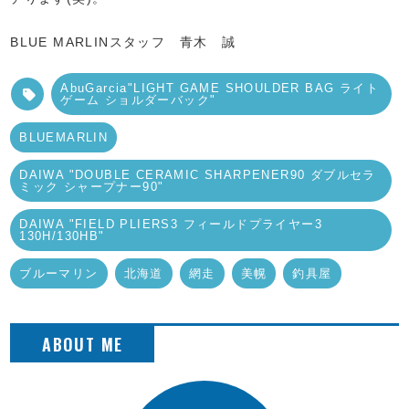
BLUE MARLINスタッフ 青木 誠
AbuGarcia"LIGHT GAME SHOULDER BAG ライト
ゲーム ショルダーバック"
BLUEMARLIN
DAIWA "DOUBLE CERAMIC SHARPENER90 ダブルセラ
ミック シャープナー90"
DAIWA "FIELD PLIERS3 フィールドプライヤー3
130H/130HB"
ブルーマリン
北海道
網走
美幌
釣具屋