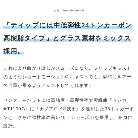
出典：Ever Green HP
『ティップには中低弾性24トンカーボン
高樹脂タイプ』とグラス素材をミックス
採用。
これにより曲がり出しがスムーズになり、フリップキャスト
のようなショートモーションのキャストでも、瞬時にルアー
の自重が乗るようアシストしてくれます！
センター～バットには高強度・高弾性率炭素繊維『トレカ
®T1100G』に『ナノアロイ®技術』を適用した33トンカーボ
ンと、さらに弾性率の高い40トンカーボンを採用し、細身に
設計。