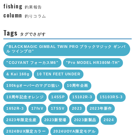
fishing
釣果報告
column
釣りコラム
Tags
タグでさがす
"BLACKMAGIC GIMBAL TWIN PRO ブラックマジック ギンバ
ル ツインプロ"
"COJYANT フォーカスM6"
"Pro MODEL HR380M-TH"
& Kai 160g
10 TEN FEET UNDER
100kgオーバーのマグロ狙い
10周年企画
10周年記念オレンジ
14SSP
15102R-3
15103RS-3
1652R-3
17fsV
17SSV
2023
2023年新作
2023年限定生産
2023新登場
2023新製品
2024
2024BUX限定カラー
2024UOYA限定モデル