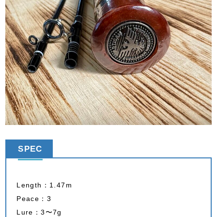
SPEC
Length：1.47m
Peace：3
Lure：3〜7g