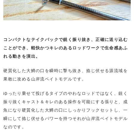
コンパクトなテイクバックで鋭く振り抜き、正確に送り込む
ことができ、軽快かつキレのあるロッドワークで生命感あふ
れる動きを演出。
硬質化した大鱒の口を瞬時に撃ち抜き、捻じ伏せる源流域を
果敢に攻める山岸流ベイトモデルです。
ゆったり乗せて投げるタイプのやわなロッドではなく、鋭く
振り抜くキャスト＆キレのある操作を可能にする張りと、成
魚になり硬質化した大鱒の口にしっかりフックセットし、一
瞬にして捻じ伏せるパワーを持つそれが山岸流ベイトモデル
なのです。