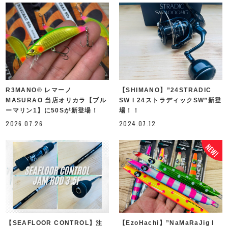
R3MANO®︎ レマーノ
【SHIMANO】”24STRADIC
MASURAO 当店オリカラ【ブル
SW l 24ストラディックSW”新登
ーマリン1】に50Sが新登場！
場！！
2026.07.26
2024.07.12
【SEAFLOOR CONTROL】注
【EzoHachi】”NaMaRaJig l