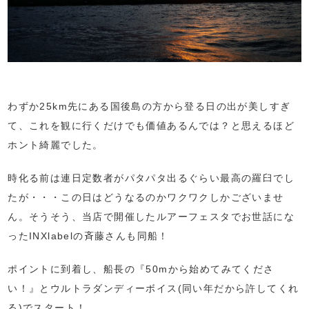
わずか25km先にある国後島の方から登る日の出が美しすぎ
て、これを観に行くだけでも価値あるんでは？と思えるほど
ホント綺麗でした。
時化る前は連日定数者がパタパタ出るぐらい最高の羅臼でし
たが・・・この日はどうなるのかワクワクしかございませ
ん。そうそう、当店で開催したルアーフェスタでお世話にな
ったINXlabelの斉藤さんも同船！
ポイントに到着し、船長の『50mから始めてみてくださ
い！』とウルトラダンディーボイス(同い年だから許してくれ
る)でスタート！