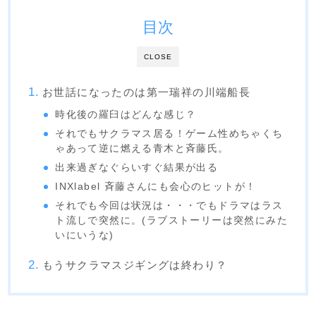
目次
CLOSE
お世話になったのは第一瑞祥の川端船長
時化後の羅臼はどんな感じ？
それでもサクラマス居る！ゲーム性めちゃくち
ゃあって逆に燃える青木と斉藤氏。
出来過ぎなぐらいすぐ結果が出る
INXlabel 斉藤さんにも会心のヒットが！
それでも今回は状況は・・・でもドラマはラス
ト流しで突然に。(ラブストーリーは突然にみた
いにいうな)
もうサクラマスジギングは終わり？