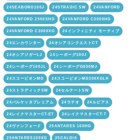
24SEABORG100J
24STRADIC SW
24VANFORD
24VANFORD 2500SHG
24VANFORD C3000HG
24VANFORD C3000XG
24インフィニティ モーティブ
24エンカウンター
24オシアコンクエストCT
24オシアジガーLJ
24シーボーグ100J
24シーボーグ100JL
24シーボーグG800MJ
24スコーピオンMD
24スコーピオンMD300XGLH
24ストラディックSW
24セルテートSW
24バルケッタプレミアム
24ラテオ
24ルビアス
24レイクマスターCT-ET
24レイクマスターCT-T
24ヴァンフォード
25ANTARES 100HG
25ANTARES100XG
25CALDIA