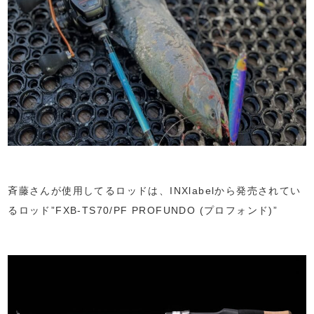
斉藤さんが使用してるロッドは、INXlabelから発売されてい
るロッド”FXB‑TS70/PF PROFUNDO (プロフォンド)”