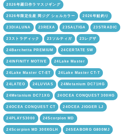
2026年羅臼作ラマスジギング
2026年限定生産 岡ジグ シェルカラー
2026年鮭釣り
23DIALUNA
23REXA
23SALTIGA
23STRADIC
23ストラディック
23ソルティガ
23レグザ
24Barchetta PREMIUM
24CERTATE SW
24INFINITY MOTIVE
24Lake Master
24Lake Master CT-ET
24Lake Master CT-T
24LATEO
24LUVIAS
24Metanium DC71HG
24Metanium DC71XG
24OCEA CONQUEST 300HG
24OCEA CONQUEST CT
24OCEA JIGGER LJ
24PLAYS3000
24Scorpion MD
24Scorpion MD 300XGLH
24SEABORG G800MJ