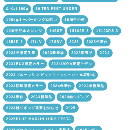
& Kai 160g
10 TEN FEET UNDER
100kgオーバーのマグロ狙い
10周年企画
10周年記念オレンジ
14SSP
15102R-3
15103RS-3
1652R-3
17fsV
17SSV
2023
2023年新作
2023年限定生産
2023新登場
2023新製品
2024
2024BUX限定カラー
2024UOYA限定モデル
2024ブルーマリン ビックフィッシュバトル表彰式
2024問屋限定カラー
2024年新作
2024年新製品
2024新作
2024新製品
2024鮭ジギング
2024鮭ジギング重要お知らせ
2025
2025BLUE MARLIN LURE FESTA
2025ビックフィッシュバトル表彰式
2025モデル