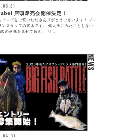
.05.31
ylabel 店頭即売会開催決定！
もブログをご覧いただきありがとうございます！ブル
リンスタッフの青木です。 健太氏にみたこともない
th80の画像を見せて頂き、『[...]
NEWS
.04.01