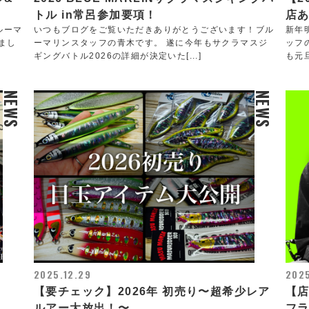
トル in常呂参加要項！
店
ルーマ
いつもブログをご覧いただきありがとうございます！ブル
新年
まし
ーマリンスタッフの青木です。 遂に今年もサクラマスジ
ッフ
ギングバトル2026の詳細が決定いた[...]
も元旦
NEWS
NEWS
2025.12.29
2025
【要チェック】2026年 初売り〜超希少レア
【店
ルアー大放出！〜
フラ