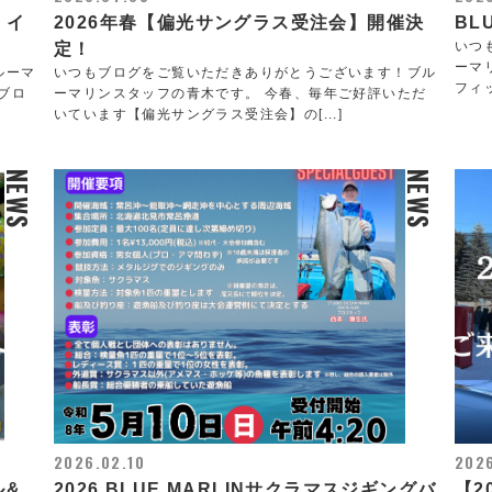
】イ
2026年春【偏光サングラス受注会】開催決
BLU
いつ
定！
ーマ
ルーマ
いつもブログをご覧いただきありがとうございます！ブル
フィ
ブロ
ーマリンスタッフの青木です。 今春、毎年ご好評いただ
いています【偏光サングラス受注会】の[...]
NEWS
NEWS
2026.02.10
2026
ル&
2026 BLUE MARLINサクラマスジギングバ
【2