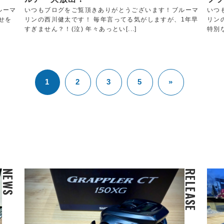
ルーマ
いつもブログをご覧頂きありがとうございます！ブルーマ
いつ
せを
リンの西川健太です！ 毎年言ってる気がしますが、1年早
リン
すぎません？！(泣) 年々あっとい[...]
特別な
1
2
3
5
»
NEWS
RELEASE